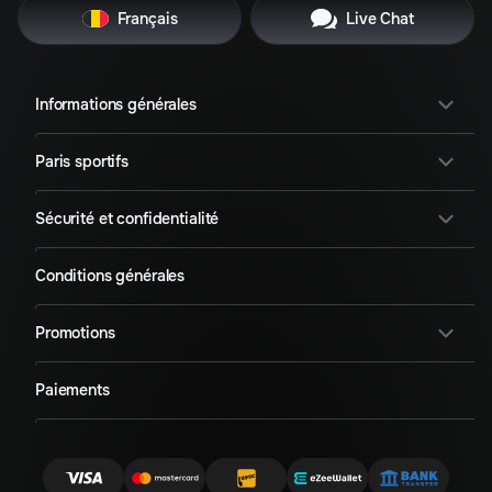
Français
Live Chat
Informations générales
Paris sportifs
Sécurité et confidentialité
Conditions générales
Promotions
Paiements