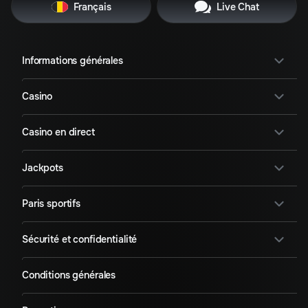
Français
Live Chat
Informations générales
Casino
Casino en direct
Jackpots
Paris sportifs
Sécurité et confidentialité
Conditions générales