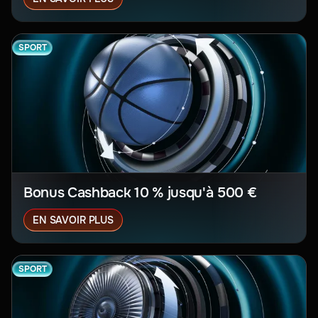
SPORT
Bonus Cashback 10 % jusqu'à 500 €
EN SAVOIR PLUS
SPORT