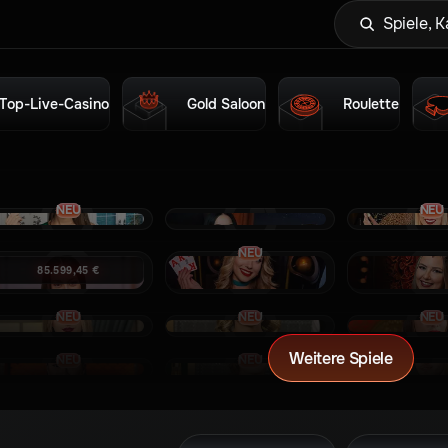
Spiele, 
Top-Live-Casino
Gold Saloon
Roulette
NEU
NEU
naco Blackjack 1
Vegas Roulette 500x
Gold Saloon Roul
NEU
ndy Wheel
Gravity Blackjack
Cabaret Roulette
85.599,45 €
NEU
NEU
NEU
P Blackjack 1
Blackjack 31
Speed Baccarat 
Weitere Spiele
NEU
NEU
agon Fortune
Blackjack 34
Blackjack 2