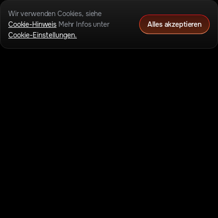
Wir verwenden Cookies, siehe
Cookie-Hinweis
Mehr Infos unter
Alles akzeptieren
Cookie-Einstellungen.