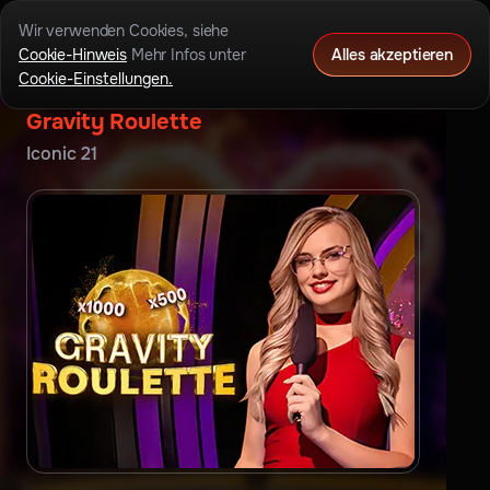
Wir verwenden Cookies, siehe
Cookie-Hinweis
Mehr Infos unter
Alles akzeptieren
Cookie-Einstellungen.
Gravity Roulette
Iconic 21