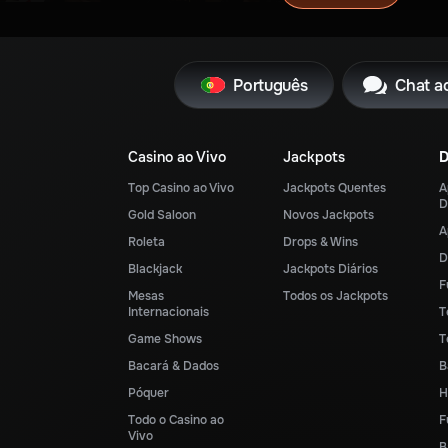
Português
Chat a
Casino ao Vivo
Jackpots
D
Top Casino ao Vivo
Jackpots Quentes
A
D
Gold Saloon
Novos Jackpots
A
Roleta
Drops & Wins
D
Blackjack
Jackpots Diários
F
Mesas
Todos os Jackpots
Internacionais
T
Game Shows
T
Bacará & Dados
B
Póquer
H
Todo o Casino ao
F
Vivo
B