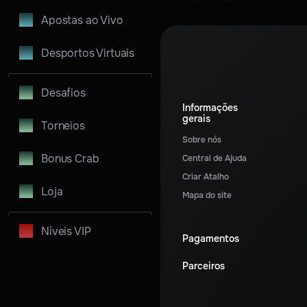
Apostas ao Vivo
Desportos Virtuais
Desafios
Informações
gerais
Torneios
Sobre nós
Bonus Crab
Central de Ajuda
Criar Atalho
Loja
Mapa do site
Níveis VIP
Pagamentos
Parceiros