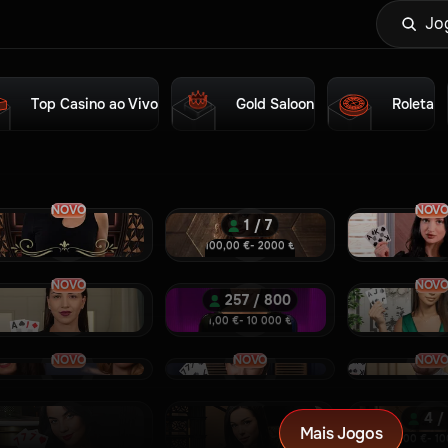
Jo
Top Casino ao Vivo
Gold Saloon
Roleta
NOVO
NOV
ld Saloon Blackjack
Deutsches Blackjack
Luxe Blackjack 2
1 / 7
100,00 €
- 2000 €
NOVO
NOV
P Blackjack 5
ONE Blackjack 1
Monaco Blackjack
257 / 800
1,00 €
- 10 000 €
NOVO
NOVO
NOV
ackjack Prestige
Le Rouge Blackjack 1
Royal Blackjack 5
r Blackjack 3
Venice BJ 4
Blackjack 87 - Em
4 /
Mais Jogos
5,00 €
- 1