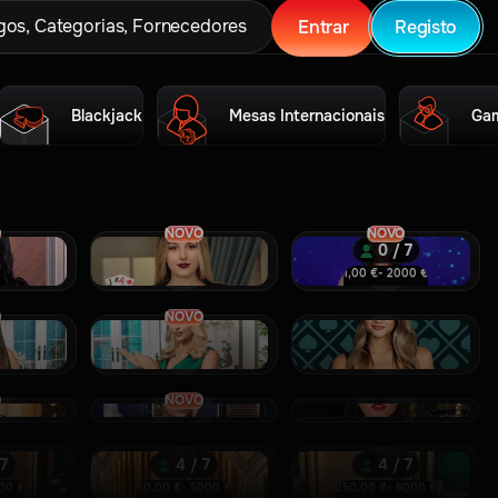
gos, Categorias, Fornecedores
Entrar
Registo
Blackjack
Mesas Internacionais
Ga
O
NOVO
NOVO
VIP Blackjack 1
Mega Fire Blaze Blackjack
0 / 7
1,00 €
- 2000 €
O
NOVO
 1
Monaco Blackjack 3
All Bets Blackjack
O
NOVO
Le Rouge Blackjack 3
Blackjack 7
erald
VIP Blackjack 10
VIP Blackjack 7 - Emerald
 7
4 / 7
4 / 7
000 €
50,00 €
- 5000 €
250,00 €
- 5000 €