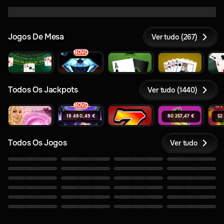
Jogos De Mesa
Ver tudo (267)
NOVO
American Blackjack
Diamond Blackjack
BlackJack Lucky Sevens
FACES AND DEUCES
Todos Os Jackpots
Ver tudo (1440)
NOVO
Lucky Lady's Charm Deluxe
Wish of a Lifetime: Hold & Win
Chip Runner
Purple Hot
18 480,49 €
80 257,47 €
52
Todos Os Jogos
Ver tudo