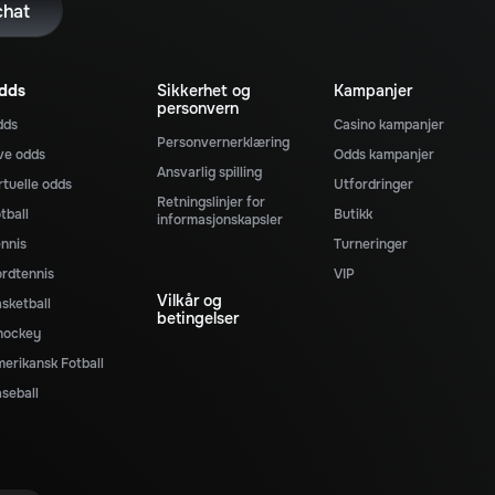
chat
dds
Sikkerhet og
Kampanjer
personvern
dds
Casino kampanjer
Personvernerklæring
ve odds
Odds kampanjer
Ansvarlig spilling
rtuelle odds
Utfordringer
Retningslinjer for
tball
Butikk
informasjonskapsler
nnis
Turneringer
rdtennis
VIP
Vilkår og
sketball
betingelser
hockey
erikansk Fotball
seball