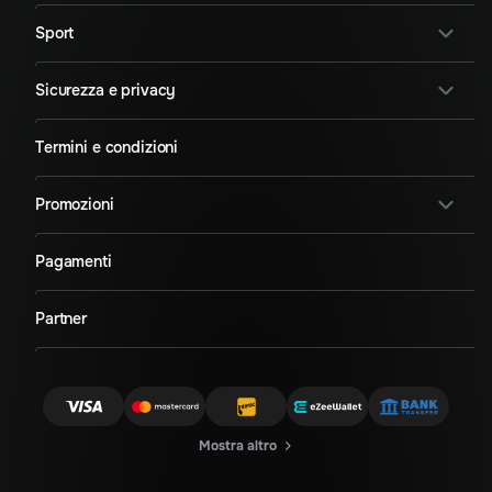
Funky Time Live
Sport
Snakes Ladders Live
Crazy Time
XXXTreme Lightning Roulette Live
Sicurezza e privacy
Monopoly Big Baller Live
Boom City
Mega Ball 100x
Termini e condizioni
Sweet Bonanza CandyLand
Cash or Crash Live
Gonzo’s Treasure Hunt Live
Mega Wheel
Promozioni
Dice Duel
Wheel of Fortune
Pagamenti
Inoltre, puoi richiedere offerte sui giochi da casinò dal vivo per aumentare
il tuo saldo con un bonus oppure ricevere un cashback. Dai un'occhiata
alla pagina Promozioni e scopri tutte le offerte disponibili!
Partner
Scopri il gioco di Casinò Live più adatto a te
Ora è il momento di scegliere quale tipo di gioco di Casinò Live è il migliore
per te!
Roulette
Pagamenti
Mostra altro
Le regole della roulette sono molto semplici. Scegli un colore o un numero
e piazza la tua giocata. Per quanto possano esistere diversi tipi di roulette,
come quella americana, europea o mini roulette, le regole sono