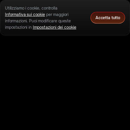
Utilizziamo i cookie, controlla
Informativa sui cookie
per maggiori
Accetta tutto
informazioni. Puoi modificare queste
impostazioni in
Impostazioni dei cookie