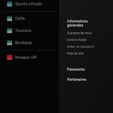
Sports virtuels
Défis
Informations
générales
Tournois
À propos de nous
Centre d'aide
Boutique
Créer un raccourci
Plan du site
Niveaux VIP
Paiements
Partenaires