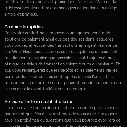
profitez de divers bonus et promotions. Notre site Web est la
quintessence des futures technologies de jeu dans un design
simple et pratique.
Paiements rapides
Pour votre confort nous proposons une grande variété de
solutions de paiement ainsi que des devises dans lesquelles
vous pouvez effectuer des transactions en argent réel sur ce
site Web. Nous nous assurons que nos systèmes de paiement
fonctionnent aussi bien que possible et sont toujours à jour,
afin que les délais de transaction soient réduits au minimum. Et
oui, vous remarquerez que les dépôts et les paiements via les
portefeuilles électroniques sont rapides comme l'éclair. Les
transactions par carte de crédit peuvent prendre un peu plus de
temps car elles sont traitées par une banque.
Service clientèle réactif et qualifié
L'équipe d'assistance clientèle est composée de professionnels
hautement qualifiés qui seront ravis de vous aider à résoudre
tous les problèmes ou questions que vous pourriez avoir lors de
l'utilisation de nos services. Le but de notre équipe d'assistance