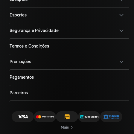
Esportes
Segurança e Privacidade
Termos e Condições
Promoções
Pagamentos
Parceiros
Pagamentos
Mais