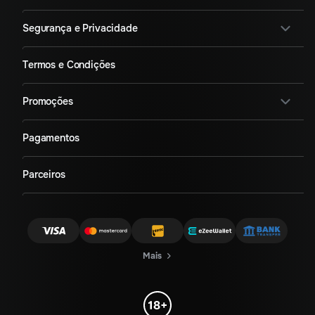
Segurança e Privacidade
Termos e Condições
Promoções
Pagamentos
Parceiros
Pagamentos
Mais