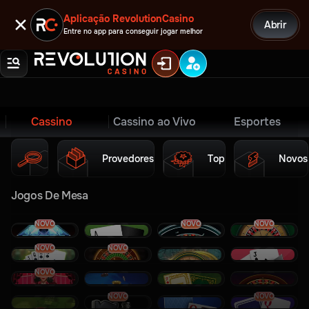
Aplicação RevolutionCasino
Abrir
Entre no app para conseguir jogar melhor
Cassino
Cassino ao Vivo
Esportes
Provedores
Top
Novos
Jogos De Mesa
NOVO
NOVO
NOVO
Diamond Blackjack
BlackJack Lucky Sevens
Multiplier Auto Roulette
Virtual Roulette Phenom x120
NOVO
NOVO
Ultimate Texas Holdem
Roulette Classic
Virtual Eye of Ra Roulette 2000x
Blackjack
NOVO
Blackjack Premium
European Roulette
HI-LO
European Roulette
NOVO
NOVO
Texas Holdem Poker
Titan roulette deluxe
Jacks or Better
Video Poker