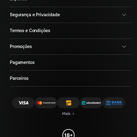
Segurança e Privacidade
Termos e Condições
Promoções
Pagamentos
Parceiros
Pagamentos
Mais