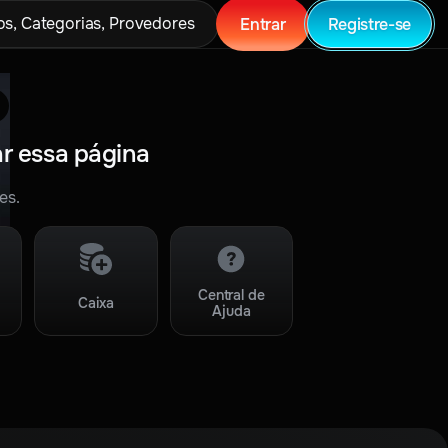
s, Categorias, Provedores
Entrar
Registre-se
r essa página
es.
Central de
Caixa
Ajuda