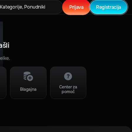
 Kategorije, Ponudniki
Prijava
Registracija
šli
elke.
Center za
Blagajna
pomoč