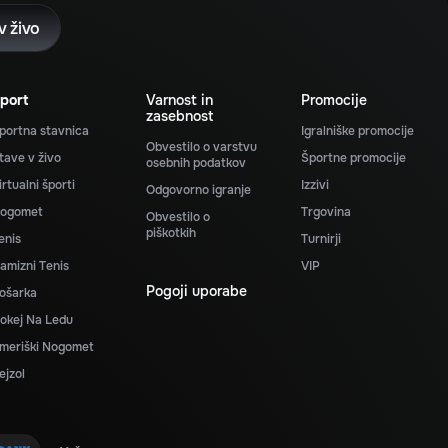
v živo
port
Varnost in
Promocije
zasebnost
portna stavnica
Igralniške promocije
Obvestilo o varstvu
tave v živo
Športne promocije
osebnih podatkov
irtualni športi
Izzivi
Odgovorno igranje
ogomet
Trgovina
Obvestilo o
piškotkih
enis
Turnirji
amizni Tenis
VIP
Pogoji uporabe
ošarka
okej Na Ledu
meriški Nogomet
ejzol