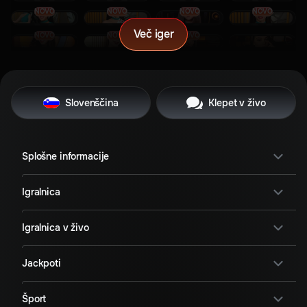
NOVO
NOVO
NOVO
NOVO
Speed Blackjack
Oasis Blackjack
Vip Blackjack
Oasis Blackjack 2
Več iger
NOVO
NOVO
NOVO
Take Deal Or Risk Blackjack
Oasis VIP Blackjack
Bar BJ 5
Venice BJ 2
Slovenščina
Klepet v živo
Splošne informacije
Igralnica
Igralnica v živo
Jackpoti
Šport