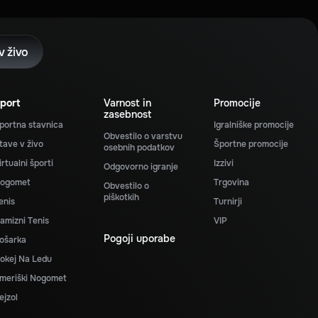
v živo
port
Varnost in
Promocije
zasebnost
portna stavnica
Igralniške promocije
Obvestilo o varstvu
tave v živo
Športne promocije
osebnih podatkov
irtualni športi
Izzivi
Odgovorno igranje
ogomet
Trgovina
Obvestilo o
piškotkih
enis
Turnirji
amizni Tenis
VIP
Pogoji uporabe
ošarka
okej Na Ledu
meriški Nogomet
ejzol