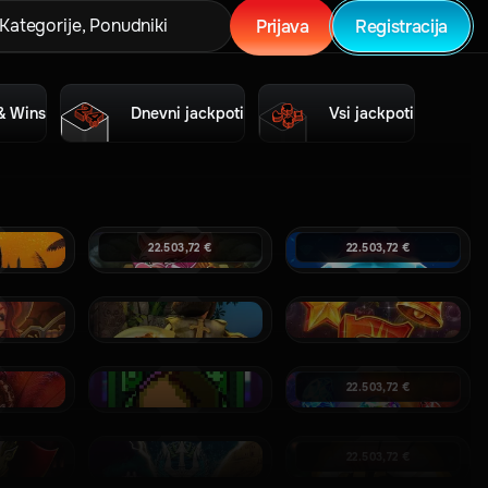
 Kategorije, Ponudniki
Prijava
Registracija
& Wins
Dnevni jackpoti
Vsi jackpoti
egaWays
Piggy Riches Megaways
777 Diamond Strike
22.503,72 €
22.503,72 €
Gonzo's Quest Megaways
Mystery Reels Megaways
s
NFT Megaways
Gems Inferno Megaways
22.503,72 €
MegaWays
Athens MegaWays
Amazon Island Megaways
22.503,72 €