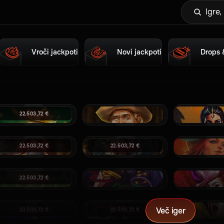
Igre,
Vroči jackpoti
Novi jackpoti
Drops 
7 Strike
Dynamite Riches Megaways
10,001 Nights M
22.503,72 €
imate King Megaways
Serpent King
Bounty Raid
22.503,72 €
22.503,72 €
Golden Leprechaun Megaways
Dragon's Fire Megaways
Risque Megaway
22.503,72 €
ghtmare Family Megaways
What the Fox MegaWays
Blood Suckers 
Več iger
22.503,72 €
22.503,72 €