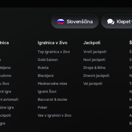
Slovenščina
Klepet 
lnica
Igralnica v živo
Jackpoti
Š
Top Igralnica v živo
Vroči jackpoti
Š
o
Gold Saloon
Novi jackpoti
S
ubljeno
Ruleta
Drops & Wins
V
luzivno
Blackjack
Dnevni jackpoti
N
v živo
Mednarodne mize
Vsi jackpoti
T
ant igre
Igralni Šovi
N
lni avtomati
Baccarat & kocke
K
zne igre
Poker
H
ackpoti
Vse v Igralnici v živo
A
igre
B