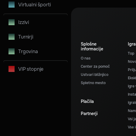
Virtualni športi
Izzivi
Turnirji
Splošne
Igra
informacije
Trgovina
Top
O nas
Nov
Center za pomoč
VIP stopnje
Prilj
Ustvari bližnjico
Eksk
Spletno mesto
Igre 
Inst
Plačila
Igra
Nami
Partnerji
Vsi j
Vse 