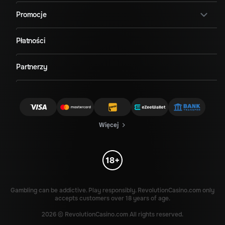
Promocje
Płatności
Partnerzy
Płatności
Więcej
Gambling can be addictive. Play responsibly. RevolutionCasino.com only
accepts customers over 18 years of age.
2026 © RevolutionCasino.com All rights reserved.