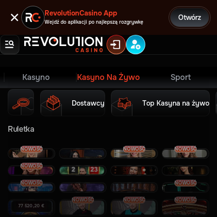
RevolutionCasino App
Otwórz
Wejdź do aplikacji po najlepszą rozgrywkę
Kasyno
Kasyno Na Żywo
Sport
Dostawcy
Top Kasyna na żywo
Ruletka
NOWOŚĆ
NOWOŚĆ
NOWOŚĆ
Gold Saloon Roulette
Vegas Roulette 500x
Gold Roulette
French Roulette
NOWOŚĆ
Gravity Roulette
Dynamic Roulette 120x
Cabaret Roulette
Bar Roulette 2000X
NOWOŚĆ
NOWOŚĆ
Port Roulette
Atom Roulette
500X Auto Roulette
Rush Atom Roulette
NOWOŚĆ
NOWOŚĆ
NOWOŚĆ
Virtual Monaco Roulette
Live Roulette
Live French Roulette
Auto Roulette
77 520,20 €