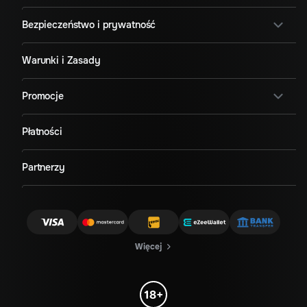
Bezpieczeństwo i prywatność
Warunki i Zasady
Promocje
Płatności
Partnerzy
Płatności
Więcej