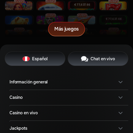
NUEVO
NUEVO
NUEVO
Carnival Rush
Hotfire Diamonds
Hot Deco Super Pot
Wild Hot 40 Blow Booster
€ 77,637.66
NUEVO
NUEVO
Piggy Party
Fortune Wild
Fish Tales Colossal Catch: Link & Loot
Burning Hot 6 Reels
€ 77,637.66
Más juegos
NUEVO
NUEVO
NUEVO
3 Hell Pots
40 Super Hot
Mariachi Afortunado
3 Spirit Volcanoes
Español
Chat en vivo
Información general
Casino
Casino en vivo
Jackpots