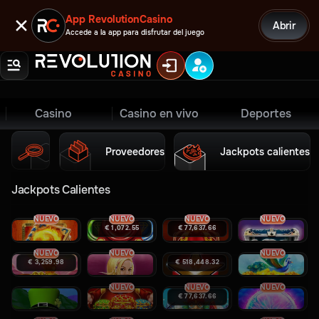
App RevolutionCasino
Abrir
Accede a la app para disfrutar del juego
Casino
Casino en vivo
Deportes
Proveedores
Jackpots calientes
Jackpots Calientes
NUEVO
NUEVO
NUEVO
NUEVO
Book of Flames Extra Hold & Win
3 Rail Express Hold & Win
40 Extra Crown Coin Boost
Hot Slot Platinum Coins
€ 1,072.55
€ 77,637.66
NUEVO
NUEVO
NUEVO
Jackpot Train
Lucky Lady's Charm Deluxe Buy Bonus
Hot to Burn Jackpot Play
3 Coin Golden Peacock
€ 3,259.98
€ 518,448.32
NUEVO
NUEVO
NUEVO
Leprechaun's Luck
3 Pots of Cai Shen
Cocktail Rush Buy Bonus
Voltage Blitz Vortex
€ 77,637.66