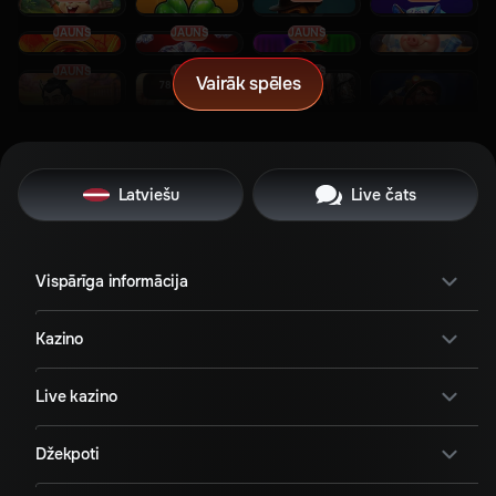
3 Fortune Nuts
Double Lucky Clovers
Trevor Hunter
Jaguar Coins
JAUNS
JAUNS
JAUNS
Phoenix HIT Hotfire Hold & Win Buy Bonus
Clover Smash
4 Express Trains: Hold & Win
Piggy Brick Bonanza
JAUNS
JAUNS
JAUNS
Vairāk spēles
Hot Pot
Crime King 1000
THE Robbery
Good Old Gold
78 537,79 €
Latviešu
Live čats
Vispārīga informācija
Kazino
Live kazino
Džekpoti