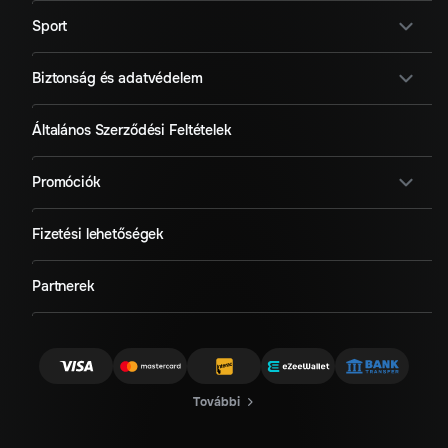
Sport
Biztonság és adatvédelem
Általános Szerződési Feltételek
Promóciók
Fizetési lehetőségek
Partnerek
Fizetési lehetőségek
További