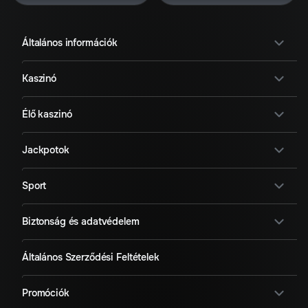
Általános információk
Kaszinó
Élő kaszinó
Jackpotok
Sport
Biztonság és adatvédelem
Általános Szerződési Feltételek
Promóciók