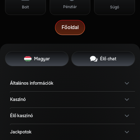
Pénztár
Bolt
Súgó
Főoldal
Magyar
Élő chat
Általános információk
Kaszinó
Élő kaszinó
Jackpotok