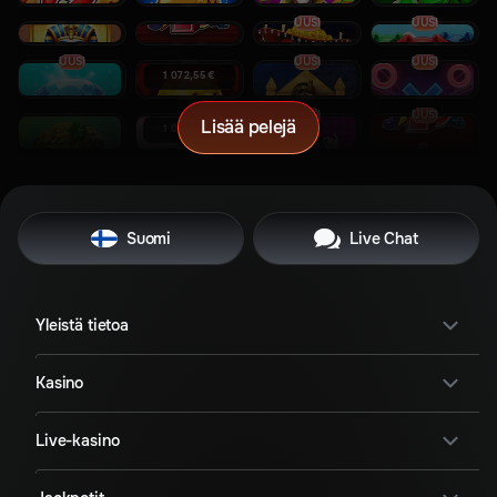
UUSI
UUSI
Cleopatra Wilds Hold and Win
40 Super Hot
Mariachi Afortunado
3 Hero Piggies
UUSI
UUSI
UUSI
Juicy Jewels (Hold and Ladder Riches)
Break the Piggy Bank
Book of the Cleo
XO Paradise
1 072,55 €
UUSI
UUSI
Lisää pelejä
Triple Trick Clover Hold and Win
Coin Bang Bang: Hold & Win
Joker Jane
5 Dazzling Hot
1 072,55 €
Suomi
Live Chat
Yleistä tietoa
Kasino
Live-kasino