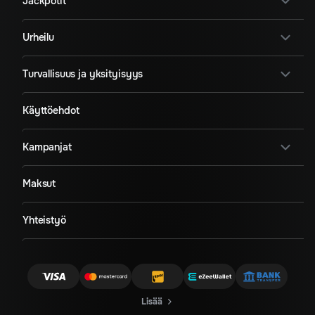
Jackpotit
Urheilu
Turvallisuus ja yksityisyys
Käyttöehdot
Kampanjat
Maksut
Yhteistyö
Maksut
Lisää