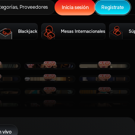
tegorías, Proveedores
Inicia sesión
Regístrate
Blackjack
Mesas Internacionales
Sú
O
NUEVO
NUEVO
Gravity Blackjack
VIP Blackjack 5
O
NUEVO
NUEVO
ck 1
Royal Blackjack 5
Le Rouge Blackjack 3
NUEVO
NUEVO
Speed Blackjack
Oasis Blackjack
O
NUEVO
ck
Bar BJ 5
Venice BJ 2
n vivo