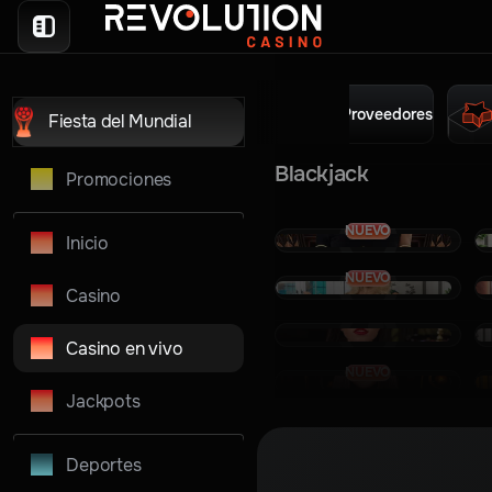
Proveedores
Fiesta del Mundial
Blackjack
Promociones
NUEVO
Inicio
Gold Saloon Blackjack
Mo
NUEVO
Monaco Blackjack 3
Lu
Casino
Blackjack 7
Mo
Casino en vivo
NUEVO
Vip Blackjack
Oa
Jackpots
Deportes