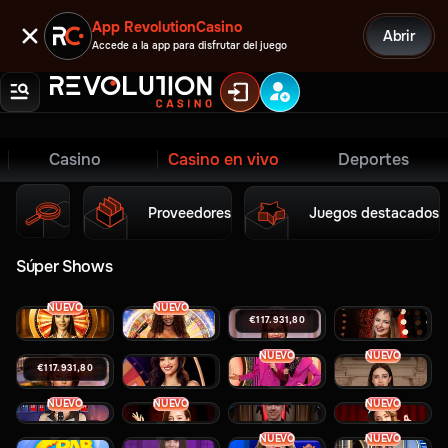
App RevolutionCasino
Abrir
Accede a la app para disfrutar del juego
Casino
Casino en vivo
Deportes
Proveedores
Juegos destacados
Súper Shows
NUEVO
NUEVO
Land of Ra
Gravity Wheel
Candy Wheel
Cabaret Roulette
€117.931,80
NUEVO
NUEVO
Vegas Gobbler LIVE
Joker's Show
XBall
Robin The Fair
€117.931,80
NUEVO
NUEVO
NUEVO
Dynamite Roulette
Wonder Wheel
Top Card
Roulette Rouge
NUEVO
NUEVO