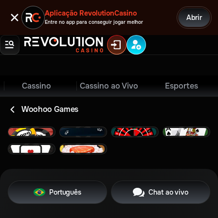
Aplicação RevolutionCasino
Abrir
Entre no app para conseguir jogar melhor
Cassino
Cassino ao Vivo
Esportes
Woohoo Games
Baccarat
European Roulette
American Roulette
Blackjack
Tri Card Poker
Sushi Wins Reels and Rolls
Português
Chat ao vivo