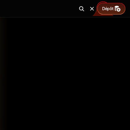
Dépôt