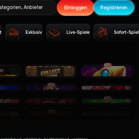
Kategorien, Anbieter
Einloggen
Registrieren
t
Exklusiv
Live-Spiele
Sofort-Spie
NEU
3 Pyramids of Gold: Hold & Win
Double Cash Mummy
Star Boost: Hold and Win
53
NEU
Miami Mayhem
Dice & Roll
NEU
ra Fortune
20 Super Hot
Clover Coins 3x5
NEU
20 Super Blazing Hot
Fortune Five Double