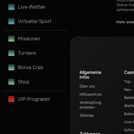
Slots-Masc
Online-Pok
Live-Wetten
zahlreiche
Unter den 
Virtueller Sport
Mehr anze
Evolut
PlayN
Pragma
Missionen
Netent
All41 S
Big Ti
Turniere
Rabca
Stormc
Triple
Bonus Crab
Red Ti
Allgemeine
Casi
Amatic
Infos
Yggdras
Shop
Top
QuickS
Über uns
Relax 
Neu
Wazda
Hilfezentrum
Belie
VIP-Programm
Wir haben 
Verknüpfung
Weltm
Gewinnlini
erstellen
am Compute
Exklu
Sitemap
du dich vo
Revolutio
Live-
Zufallszah
Sofor
glauben ma
Zahlungen