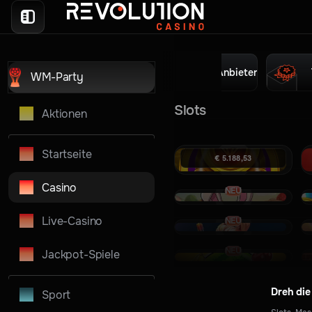
Anbieter
WM-Party
Slots
Aktionen
Startseite
Super Grand Link Express: Hold & Win
Sh
€ 5.188,53
Casino
NEU
Le Bunny
Th
Live-Casino
NEU
The Crime File
Qu
NEU
Jackpot-Spiele
Winning Clover 5 Extreme
Th
Dreh die
Sport