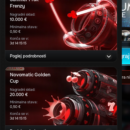
Frenzy
Nagradni sklad:
10.000 €
Minimalna stava:
0,50 €
Konča se v:
3d 14:15:15
Igra
Poglej podrobnosti
IGRALNICA
Novomatic Golden
Žal ta igra 
Cup
Nagradni sklad:
20.000 €
Minimalna stava:
0,50 €
Konča se v:
3d 14:15:15