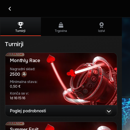
Turnirji
Trgovina
Izzivi
Turnirji
IGRALNICA
Monthly Race
Nagradni sklad:
2500
Minimalna stava:
0,50 €
Konča se v:
1d 16:15:16
Poglej podrobnosti
IGRALNICA
Summer Fruit