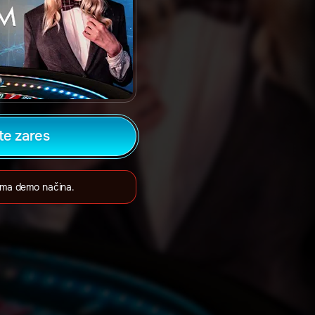
jte zares
nima demo načina.