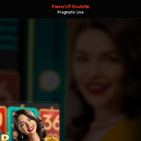
PowerUP Roulette
Pragmatic Live