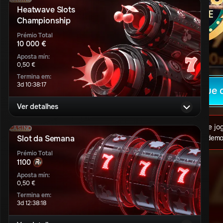
Heatwave Slots
Championship
Prémio Total
10 000 €
Aposta mín:
0,50 €
Termina em:
3d 10:38:17
Jogue 
Ver detalhes
Infelizmente, este j
CASINO
Slot da Semana
demo
Prémio Total
1100
Aposta mín:
0,50 €
Termina em:
3d 12:38:18