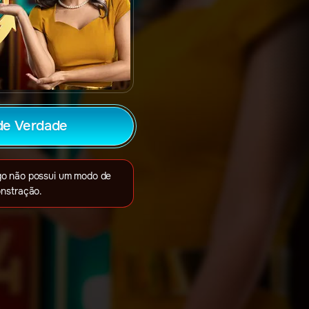
de Verdade
ogo não possui um modo de
nstração.