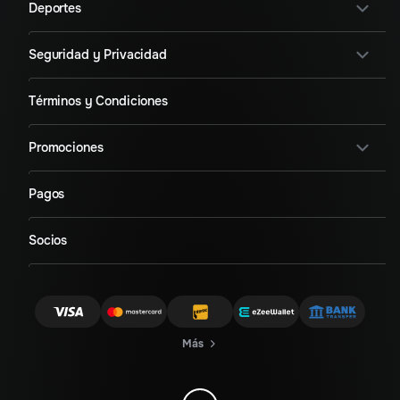
Deportes
Seguridad y Privacidad
Términos y Condiciones
Promociones
Pagos
Socios
Pagos
Más