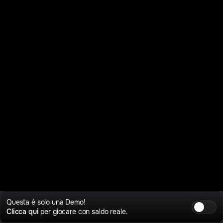
Questa è solo una Demo!
Clicca qui
per giocare con saldo reale.