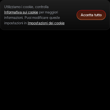
Utilizziamo i cookie, controlla
Informativa sui cookie
per maggiori
Accetta tutto
informazioni. Puoi modificare queste
impostazioni in
Impostazioni dei cookie