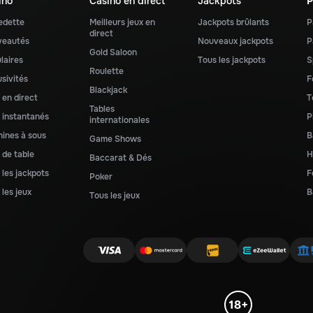
ino
Casino en direct
Jackpots
P
edette
Meilleurs jeux en
Jackpots brûlants
P
direct
veautés
Nouveaux jackpots
P
Gold Saloon
laires
Tous les jackpots
S
Roulette
usivités
F
Blackjack
 en direct
T
Tables
 instantanés
P
internationales
ines à sous
B
Game Shows
 de table
H
Baccarat & Dés
 les jackpots
F
Poker
 les jeux
B
Tous les jeux