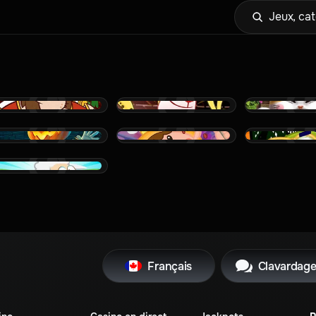
Jeux, cat
rates
Show Ball
Super Pachinko P
lloween Groove Bingo
Candy Bingo 3D
Super Flex Bingo
rm Bingo
Français
Clavardage