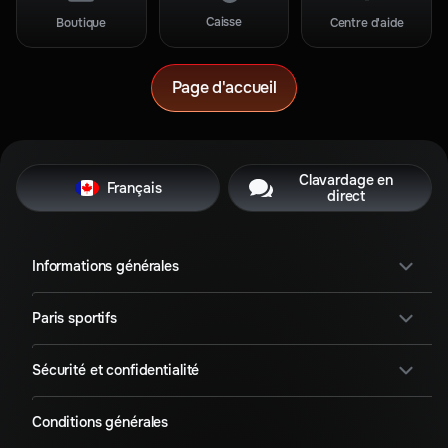
Caisse
Boutique
Centre d'aide
Page d'accueil
Clavardage en
Français
direct
Informations générales
Paris sportifs
Sécurité et confidentialité
Conditions générales