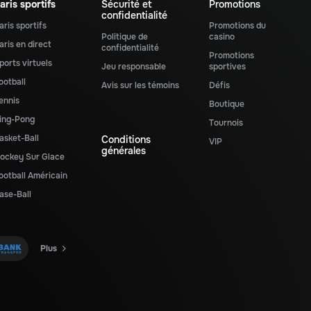
aris sportifs
Sécurité et
Promotions
confidentialité
aris sportifs
Promotions du
Politique de
casino
aris en direct
confidentialité
Promotions
ports virtuels
Jeu responsable
sportives
ootball
Avis sur les témoins
Défis
ennis
Boutique
ing-Pong
Tournois
asket-Ball
Conditions
VIP
générales
ockey Sur Glace
ootball Américain
ase-Ball
Paiements
Plus