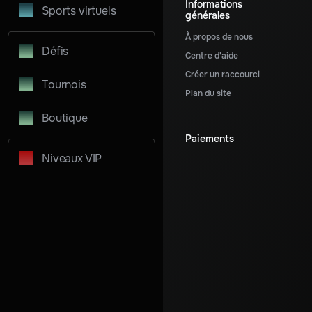
Informations
Sports virtuels
générales
À propos de nous
Défis
Centre d'aide
Créer un raccourci
Tournois
Plan du site
Boutique
Paiements
Niveaux VIP