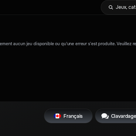
Jeux, cat
ellement aucun jeu disponible ou qu'une erreur s'est produite. Veuillez 
Français
Clavardage