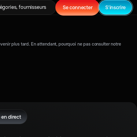
égories, fournisseurs
Se connecter
S'inscrire
revenir plus tard. En attendant, pourquoi ne pas consulter notre
 en direct