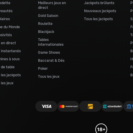
edette
Meilleurs jeux en
Jackpots brûlants
P
direct
veautés
Nouveaux jackpots
P
Gold Saloon
laires
Tous les jackpots
S
Roulette
e du Monde
F
Blackjack
usivités
T
Tables
 en direct
P
internationales
 instantanés
B
Game Shows
ines à sous
H
Baccarat & Dés
 de table
F
Poker
 les jackpots
B
Tous les jeux
 les jeux