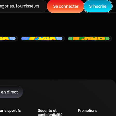
égories, fournisseurs
Se connecter
S'inscrire
Fancy Faces
CashCrab Football PvP
 en direct
aris sportifs
Sécurité et
Promotions
confidentialité