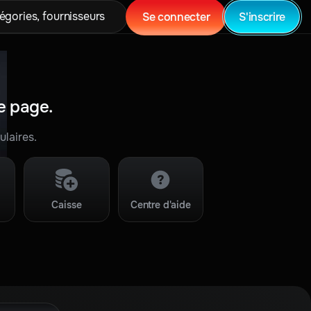
égories, fournisseurs
Se connecter
S'inscrire
e page.
ulaires.
Caisse
Centre d'aide