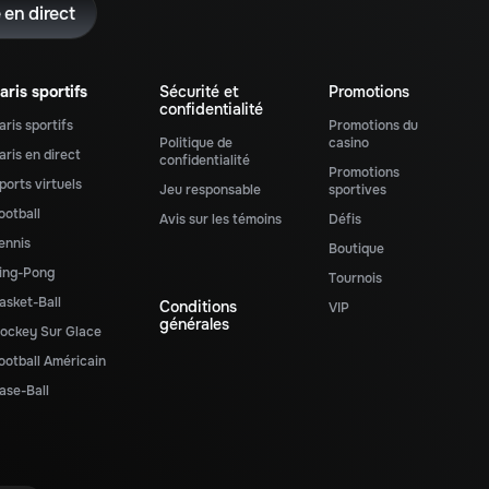
 en direct
aris sportifs
Sécurité et
Promotions
confidentialité
aris sportifs
Promotions du
Politique de
casino
aris en direct
confidentialité
Promotions
ports virtuels
Jeu responsable
sportives
ootball
Avis sur les témoins
Défis
ennis
Boutique
ing-Pong
Tournois
asket-Ball
Conditions
VIP
générales
ockey Sur Glace
ootball Américain
ase-Ball