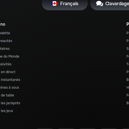
Français
Clavardage
ino
P
edette
P
veautés
P
laires
S
e du Monde
F
usivités
T
 en direct
P
 instantanés
B
ines à sous
H
 de table
F
 les jackpots
B
 les jeux