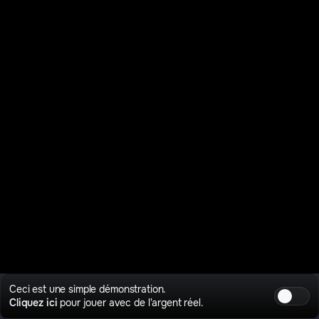
Ceci est une simple démonstration.
Cliquez ici
pour jouer avec de l'argent réel.