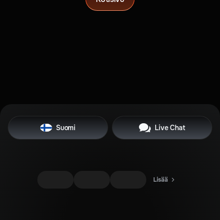
Suomi
Live Chat
Maksut
Lisää