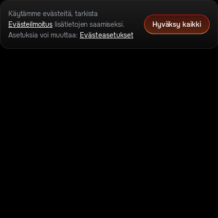
Käytämme evästeitä, tarkista
Evästeilmoitus
lisätietojen saamiseksi.
Hyväksy kaikki
Asetuksia voi muuttaa:
Evästeasetukset