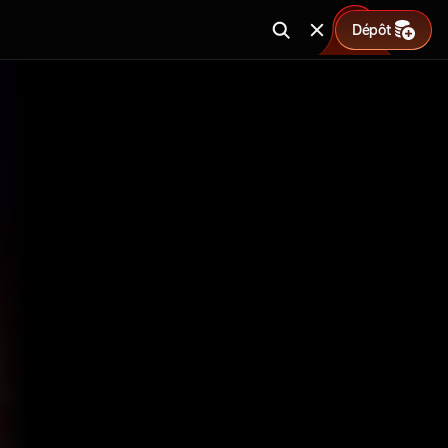
Dépôt