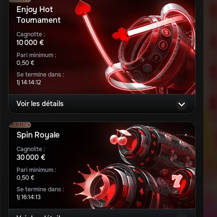
Enjoy Hot
Tournament
Cagnotte :
10 000 €
Pari minimum :
0,50 €
Se termine dans :
1j 14:14:12
Voir les détails
CASINO
Spin Royale
Cagnotte :
30 000 €
Pari minimum :
0,50 €
Se termine dans :
1j 16:14:13