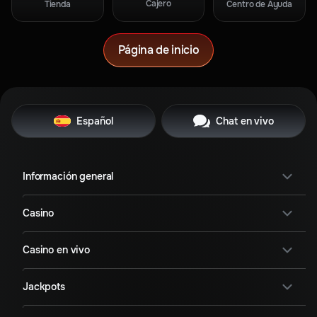
Cajero
Tienda
Centro de Ayuda
Página de inicio
Español
Chat en vivo
Información general
Casino
Casino en vivo
Jackpots