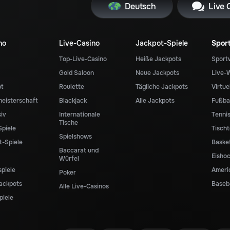
Deutsch
Live 
no
Live-Casino
Jackpot-Spiele
Spor
Top-Live-Casino
Heiße Jackpots
Sport
Gold Saloon
Neue Jackpots
Live-
bt
Roulette
Tägliche Jackpots
Virtue
eisterschaft
Blackjack
Alle Jackpots
Fußbal
siv
Internationale
Tenni
Tische
Spiele
Tischt
Spielshows
t-Spiele
Basket
Baccarat und
Eisho
Würfel
spiele
Ameri
Poker
Jackpots
Baseba
Alle Live-Casinos
piele