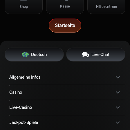
Kasse
Shop
Hilfezentrum
Startseite
Deutsch
Live Chat
Allgemeine Infos
Casino
Live-Casino
Jackpot-Spiele