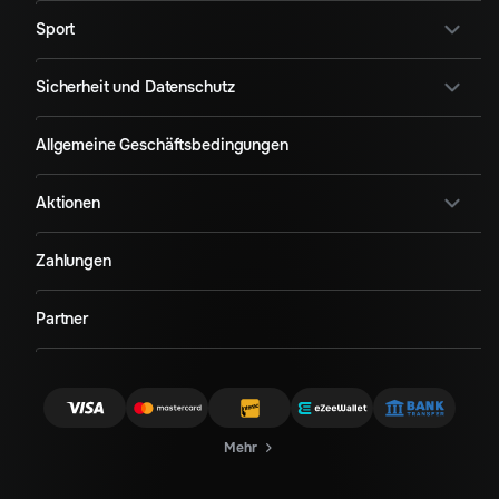
Sport
Sicherheit und Datenschutz
Allgemeine Geschäftsbedingungen
Aktionen
Zahlungen
Partner
Zahlungen
Mehr