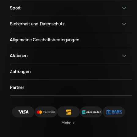
Sport
Sicherheit und Datenschutz
Allgemeine Geschäftsbedingungen
Aktionen
Zahlungen
Partner
Zahlungen
Mehr