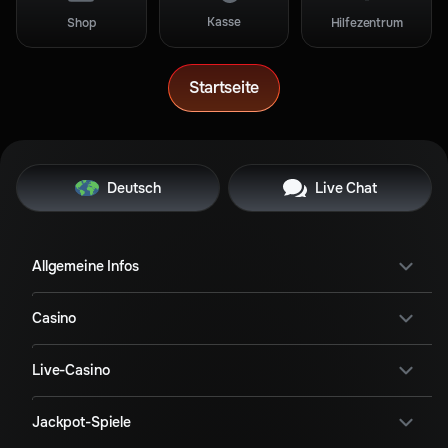
Kasse
Shop
Hilfezentrum
Startseite
Deutsch
Live Chat
Allgemeine Infos
Casino
Live-Casino
Jackpot-Spiele